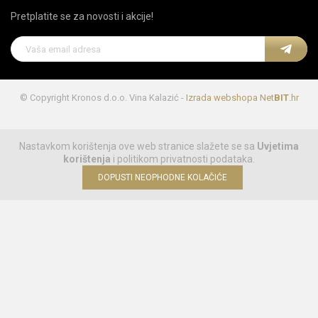
Pretplatite se za novosti i akcije!
© Copyright Kronos d.o.o. Vina Kalazić -
Izrada webshopa
Net
BIT
.hr
Nastavkom korištenja ove web stranice slažete se sa
Uvjetima
korištenja
i politikom privatnosti podataka.
DOPUSTI NEOPHODNE KOLAČIĆE