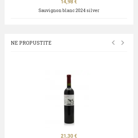
Cijena
14,98 €
Sauvignon blanc 2024 silver
NE PROPUSTITE
Cijena
21,30 €