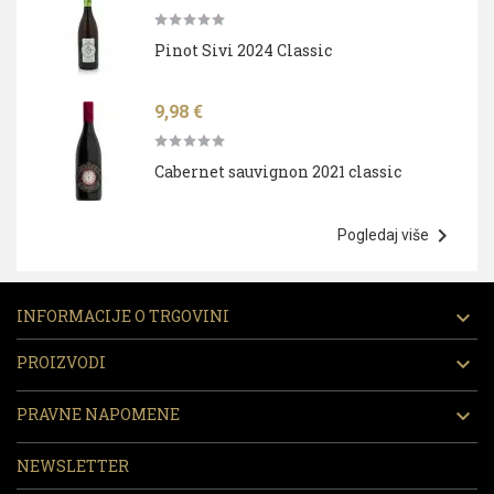
Pinot Sivi 2024 Classic
Cijena
9,98 €
Cabernet sauvignon 2021 classic

Pogledaj više
INFORMACIJE O TRGOVINI

PROIZVODI

PRAVNE NAPOMENE

NEWSLETTER