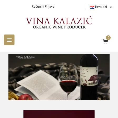

Račun
ili
Prijava
Hrvatski
0
menu