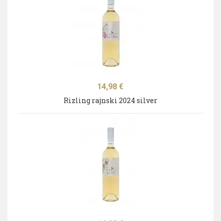
Cijena
14,98 €
Rizling rajnski 2024 silver